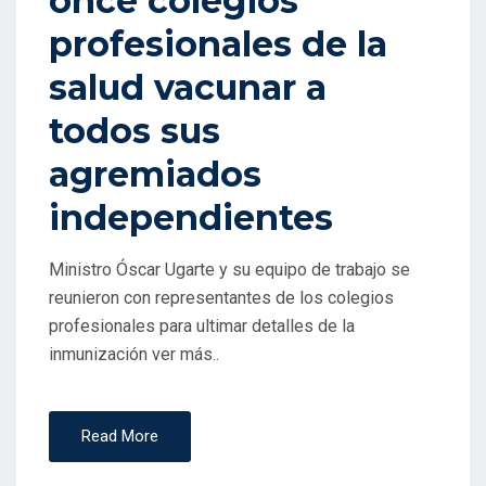
once colegios
D
O
profesionales de la
E
salud vacunar a
N
todos sus
agremiados
independientes
Ministro Óscar Ugarte y su equipo de trabajo se
reunieron con representantes de los colegios
profesionales para ultimar detalles de la
inmunización ver más..
Read More