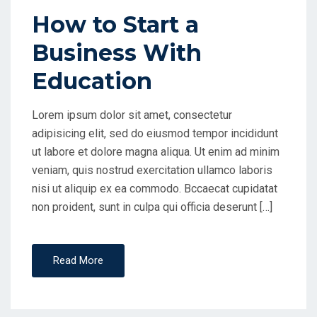
C
How to Start a
A
Business With
D
O
Education
E
N
Lorem ipsum dolor sit amet, consectetur
adipisicing elit, sed do eiusmod tempor incididunt
ut labore et dolore magna aliqua. Ut enim ad minim
veniam, quis nostrud exercitation ullamco laboris
nisi ut aliquip ex ea commodo. Bccaecat cupidatat
non proident, sunt in culpa qui officia deserunt […]
Read More