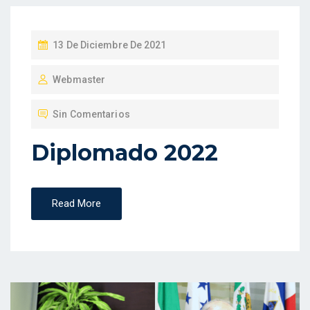
P
13 De Diciembre De 2021
U
Webmaster
B
L
Sin Comentarios
I
C
Diplomado 2022
A
D
O
Read More
E
N