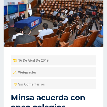
P
16 De Abril De 2019
U
Webmaster
B
L
Sin Comentarios
I
C
Minsa acuerda con
A