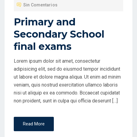
Sin Comentarios
I
C
Primary and
A
Secondary School
D
O
final exams
E
N
Lorem ipsum dolor sit amet, consectetur
adipisicing elit, sed do eiusmod tempor incididunt
ut labore et dolore magna aliqua. Ut enim ad minim
veniam, quis nostrud exercitation ullamco laboris
nisi ut aliquip ex ea commodo. Bccaecat cupidatat
non proident, sunt in culpa qui officia deserunt […]
Read More