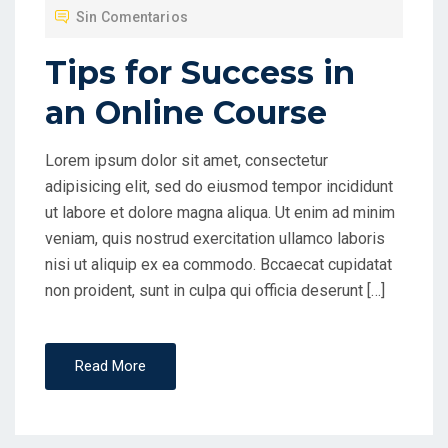
L
Sin Comentarios
I
C
Tips for Success in
A
an Online Course
D
O
Lorem ipsum dolor sit amet, consectetur
E
adipisicing elit, sed do eiusmod tempor incididunt
N
ut labore et dolore magna aliqua. Ut enim ad minim
veniam, quis nostrud exercitation ullamco laboris
nisi ut aliquip ex ea commodo. Bccaecat cupidatat
non proident, sunt in culpa qui officia deserunt […]
Read More