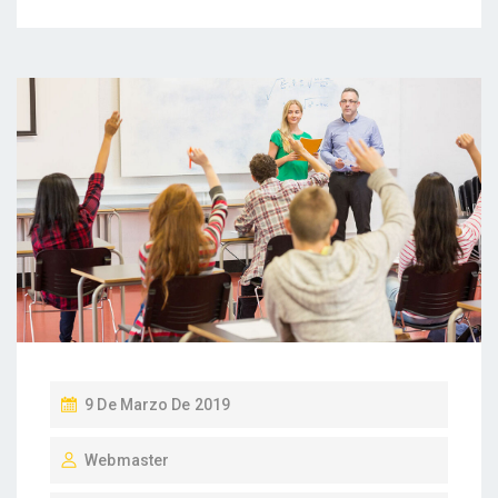
P
9 De Marzo De 2019
U
Webmaster
B
L