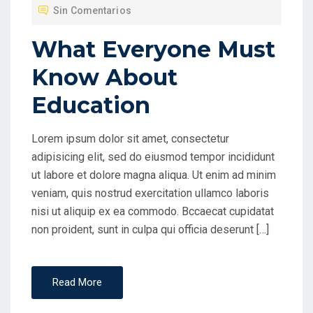
Sin Comentarios
I
C
What Everyone Must
A
Know About
D
O
Education
E
N
Lorem ipsum dolor sit amet, consectetur
adipisicing elit, sed do eiusmod tempor incididunt
ut labore et dolore magna aliqua. Ut enim ad minim
veniam, quis nostrud exercitation ullamco laboris
nisi ut aliquip ex ea commodo. Bccaecat cupidatat
non proident, sunt in culpa qui officia deserunt […]
Read More