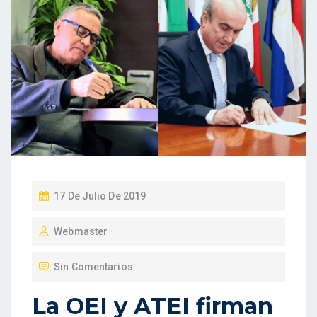
P
17 De Julio De 2019
U
Webmaster
B
L
Sin Comentarios
I
C
La OEI y ATEI firman
A