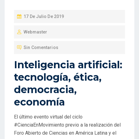
P
17 De Julio De 2019
U
Webmaster
B
L
Sin Comentarios
I
C
Inteligencia artificial:
A
tecnología, ética,
D
O
democracia,
E
economía
N
El último evento virtual del ciclo
#CienciaEnMovimiento previo a la realización del
Foro Abierto de Ciencias en América Latina y el