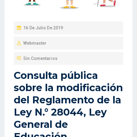
P
16 De Julio De 2019
U
Webmaster
B
L
Sin Comentarios
I
C
Consulta pública
A
sobre la modificación
D
O
del Reglamento de la
E
Ley N.° 28044, Ley
N
General de
Educación