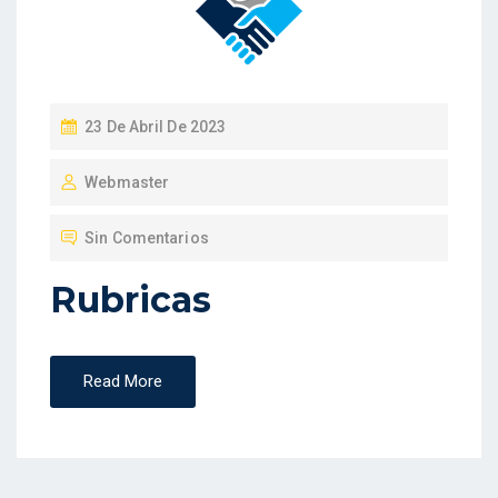
P
23 De Abril De 2023
U
Webmaster
B
L
Sin Comentarios
I
C
Rubricas
A
D
O
Read More
E
N